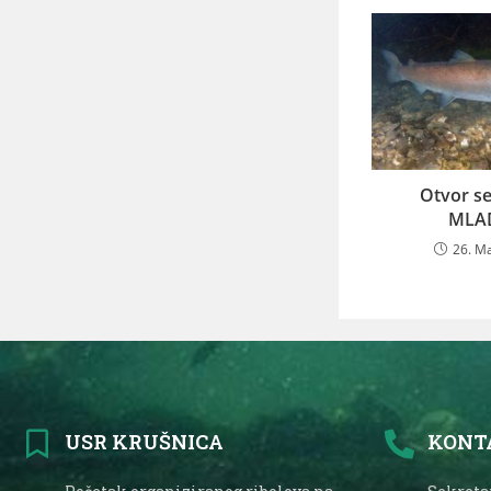
Otvor s
MLA
26. M
USR KRUŠNICA
KONT