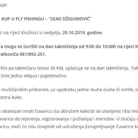
uje:
 KUP U FLY FISHINGU – “SEAD DŽIGUMOVIĆ”
i na rijeci Krušnici u nedjelju,
20.10.2019. godine.
a mogu se izvršiti na dan takmičenja od 9:00 do 10:00h na rijeci Kr
 Patkovića 061/892-251.
ešće po takmičaru iznosi 30 KM, uplaćuje se na dan takmičenja. Ta
a čine jednu ekipu) i pojedinačno.
vo mušičarskim priborom, uz upotrebu jedne muhe (suhe ili nimfe, s
ontra kuke.
je obavezan imati čuvaricu (sa obručem kako bi se ulovljena riba m
uvarice do mjerenja, registrovanja i puštanja) i meredov. U slučaju
icu, moći će istu iznajmiti od udruženja (iznajmljivanje čuvarice k