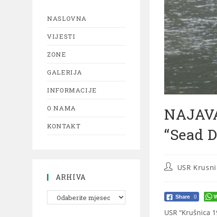
NASLOVNA
VIJESTI
ZONE
GALERIJA
INFORMACIJE
O NAMA
NAJAVA
KONTAKT
“Sead 
USR Krusni
ARHIVA
W
Share
0
USR “Krušnica 1