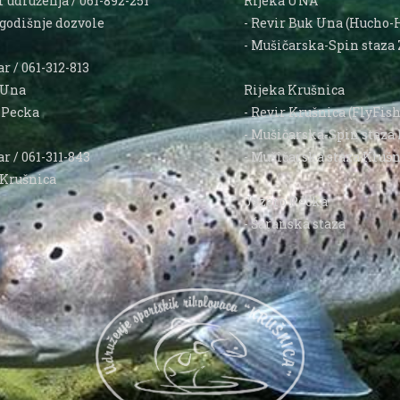
 udruženja / 061-892-251
Rijeka UNA
 godišnje dozvole
- Revir Buk Una (Hucho-
- Mušičarska-Spin staza 
r / 061-312-813
 Una
Rijeka Krušnica
o Pecka
- Revir Krušnica (FlyFis
- Mušičarska-Spin staza 
r / 061-311-843
- Mušičarska staza Krušn
 Krušnica
Jezero Pecka
- Šaranska staza