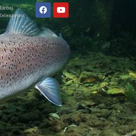
Hucho)
Zeleni otoci
hing)
Krušnica 1
ica 2