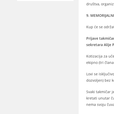
društva, organiz
9. MEMORIJALNI
Kup će se održat
Prijave takmičar
sekretara Alije
Kotizacija za uč
ekipno (tri član
Lovi se isključi
dozvoljen) bez k
Svaki takmičar 
kretati unutar č
nema svoju čuvar