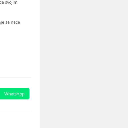
 da svojim
nje se neće
WhatsApp