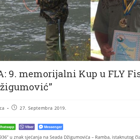
: 9. memorijalni Kup u FLY Fi
Džigumović”
ca
27. Septembra 2019.
hatsapp
Viber
Messenger
936” u znak sjećanja na Seada Džigumovića – Ramba, istaknutog čl