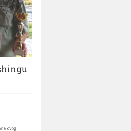
shingu
ana ovog