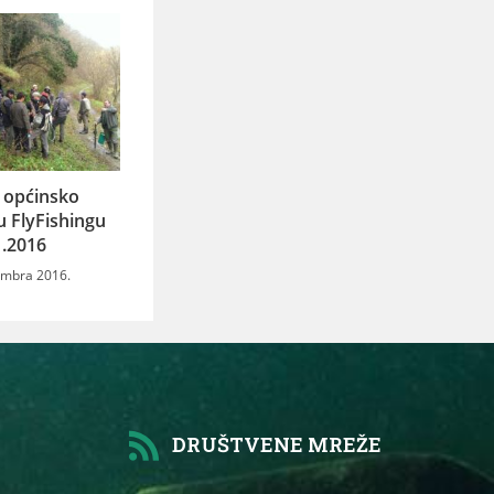
 općinsko
u FlyFishingu
1.2016
embra 2016.
DRUŠTVENE MREŽE