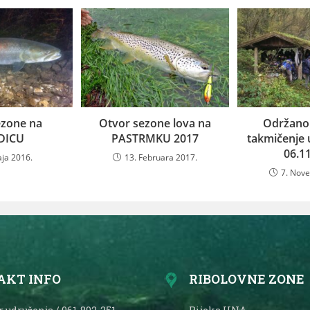
ezone na
Otvor sezone lova na
Održano
DICU
PASTRMKU 2017
takmičenje 
06.1
aja 2016.
13. Februara 2017.
7. Nov
AKT INFO
RIBOLOVNE ZONE