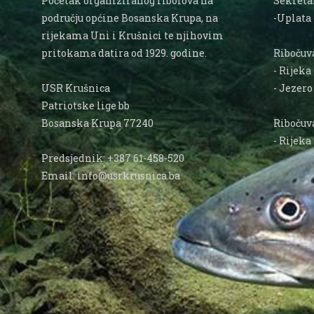
Početak organiziranog ribolova na
Sekretar
području općine Bosanska Krupa, na
-Uplata
rijekama Uni i Krušnici te njihovim
pritokama datira od 1929. godine.
Ribočuva
- Rijeka
USR Krušnica
- Jezer
Patriotske lige bb
Bosanska Krupa 77240
Ribočuva
- Rijeka
Predsjednik: +387 61-458-520
Email: info@usrkrusnica.ba