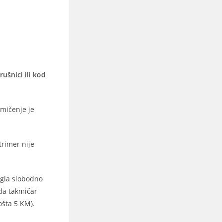
ušnici ili kod
kmičenje je
trimer nije
ogla slobodno
 da takmičar
ošta 5 KM).