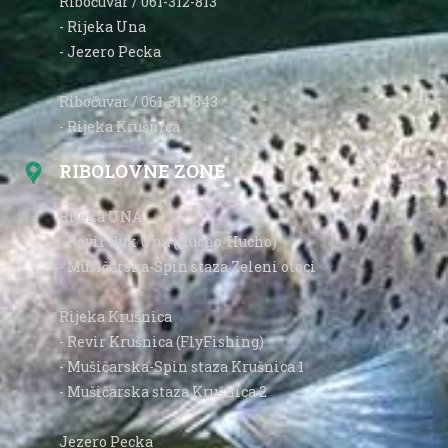
Ribočuvar / 061-312-813
- Rijeka Una
- Jezero Pecka
Ribočuvar / 061-311-843
- Rijeka Krušnica
RIBOLOVNE ZONE
Rijeka UNA
- Revir Buk Una (Hucho-Hucho)
- Mušičarska-Spin staza Zeleni otoci
Rijeka Krušnica
- Revir Krušnica (FlyFishing)
- Mušičarska-Spin staza Krušnica 1
- Mušičarska staza Krušnica 2
Jezero Pecka