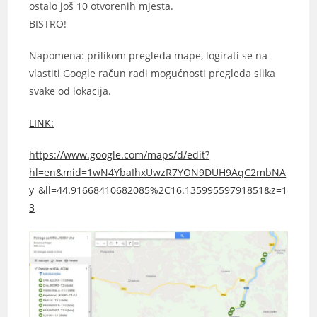
ostalo još 10 otvorenih mjesta.
BISTRO!
Napomena: prilikom pregleda mape, logirati se na
vlastiti Google račun radi mogućnosti pregleda slika
svake od lokacija.
LINK:
https://www.google.com/maps/d/edit?
hl=en&mid=1wN4YbaIhxUwzR7YON9DUH9AqC2mbNA
y_&ll=44.91668410682085%2C16.13599559791851&z=1
3