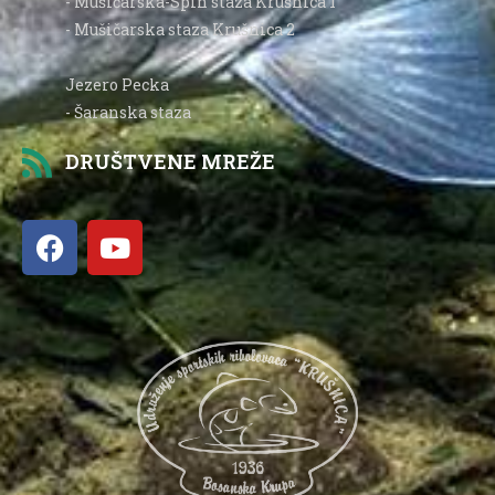
- Mušičarska-Spin staza Krušnica 1
- Mušičarska staza Krušnica 2
Jezero Pecka
- Šaranska staza
DRUŠTVENE MREŽE