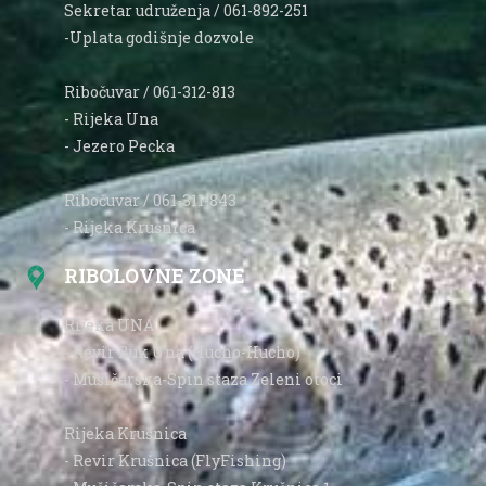
Sekretar udruženja / 061-892-251
-Uplata godišnje dozvole
Ribočuvar / 061-312-813
- Rijeka Una
- Jezero Pecka
Ribočuvar / 061-311-843
- Rijeka Krušnica
RIBOLOVNE ZONE
Rijeka UNA
- Revir Buk Una (Hucho-Hucho)
- Mušičarska-Spin staza Zeleni otoci
Rijeka Krušnica
- Revir Krušnica (FlyFishing)