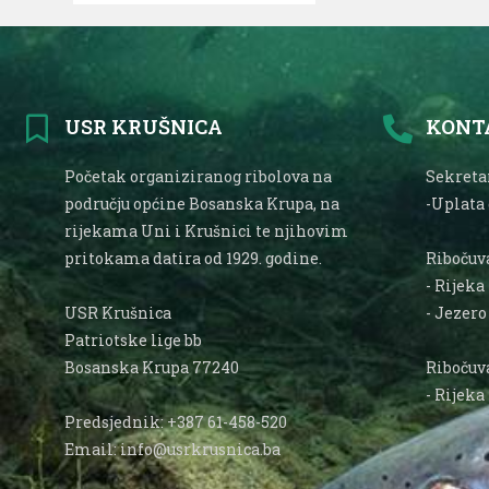
USR KRUŠNICA
KONT
Početak organiziranog ribolova na
Sekretar
području općine Bosanska Krupa, na
-Uplata
rijekama Uni i Krušnici te njihovim
pritokama datira od 1929. godine.
Ribočuva
- Rijeka
USR Krušnica
- Jezer
Patriotske lige bb
Bosanska Krupa 77240
Ribočuva
- Rijeka
Predsjednik: +387 61-458-520
Email: info@usrkrusnica.ba