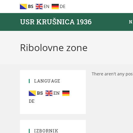
BS
EN
DE
USR KRUŠNICA 1936
N
Ribolovne zone
There aren't any pos
LANGUAGE
BS
EN
DE
IZBORNIK