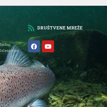
DRUŠTVENE MREŽE
Hucho)
Zeleni otoci
hing)
Krušnica 1
ica 2