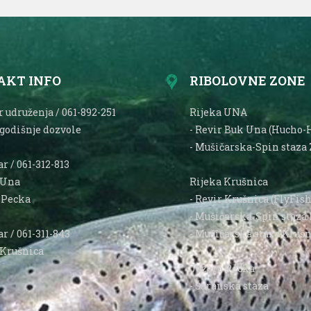
AKT INFO
RIBOLOVNE ZONE
 udruženja / 061-892-251
Rijeka UNA
 godišnje dozvole
- Revir Buk Una (Hucho-
- Mušičarska-Spin staza 
r / 061-312-813
 Una
Rijeka Krušnica
o Pecka
- Revir Krušnica (FlyFis
- Mušičarska-Spin staza 
r / 061-311-843
- Mušičarska staza Krušn
 Krušnica
Jezero Pecka
- Šaranska staza