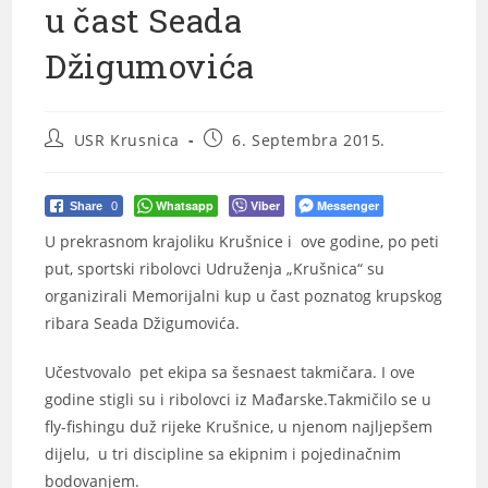
u čast Seada
Džigumovića
USR Krusnica
6. Septembra 2015.
Whatsapp
Viber
Messenger
Share
0
U prekrasnom krajoliku Krušnice i ove godine, po peti
put, sportski ribolovci Udruženja „Krušnica“ su
organizirali Memorijalni kup u čast poznatog krupskog
ribara Seada Džigumovića.
Učestvovalo pet ekipa sa šesnaest takmičara. I ove
godine stigli su i ribolovci iz Mađarske.Takmičilo se u
fly-fishingu duž rijeke Krušnice, u njenom najljepšem
dijelu, u tri discipline sa ekipnim i pojedinačnim
bodovanjem.