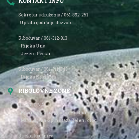
KONTAKT INFO
Sekretar udruženja / 061-892-251
-Uplata godišnje dozvole
Ribočuvar / 061-312-813
- Rijeka Una
- Jezero Pecka
Ribočuvar / 061-311-843
- Rijeka Krušnica
RIBOLOVNE ZONE
Rijeka UNA
- Revir Buk Una (Hucho-Hucho)
- Mušičarska-Spin staza Zeleni otoci
Rijeka Krušnica