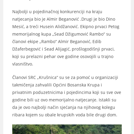
Najbolji u pojedinačnoj konkurenciji na kraju
natjecanja bio je Almir Beganović .Drugi je bio Dino
Mesić, a treći Husein Alidžanović. Ekipno prvaci Petog
memorijalnog kupa „Sead Džigumović Rambo“ su
članovi ekipe „Rambo“ Almir Beganović, Edib
Džaferbegović i Sead Alijagić, prošlogodišnji prvaci,
koji su prelazni pehar ove godine osovojili u trajno
vlasništvo.
Članovi SRC „Krušnica“ su se za pomoć u organizaciji
takmičenja zahvalili Općini Bosanska Krupa i
privatnim poduzetnicima i pojedincima koji su sve ove
godine bili uz ovo memorijalno natjecanje. Istakli su
da je ovo najbolji način sjećanja na njihovog kolegu
ribara kojem su obale krupskih voda bile drugi dom.