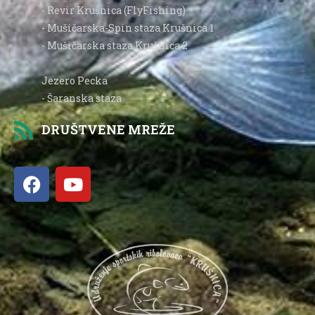
- Revir Krušnica (FlyFishing)
- Mušičarska-Spin staza Krušnica 1
- Mušičarska staza Krušnica 2
Jezero Pecka
- Šaranska staza
DRUŠTVENE MREŽE