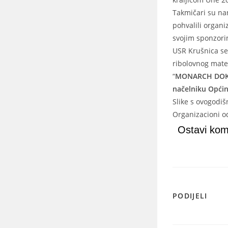
Takmičari su nan
pohvalili organi
svojim sponzori
USR Krušnica se
ribolovnog mate
“
MONARCH DO
načelniku Opći
Slike s ovogodi
Organizacioni o
Ostavi kom
PODIJELI