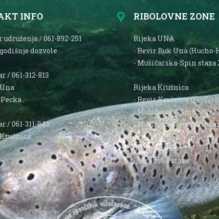
AKT INFO
RIBOLOVNE ZONE
 udruženja / 061-892-251
Rijeka UNA
 godišnje dozvole
- Revir Buk Una (Hucho-
- Mušičarska-Spin staza 
r / 061-312-813
 Una
Rijeka Krušnica
o Pecka
- Revir Krušnica (FlyFis
- Mušičarska-Spin staza 
r / 061-311-843
- Mušičarska staza Krušn
 Krušnica
Jezero Pecka
- Šaranska staza