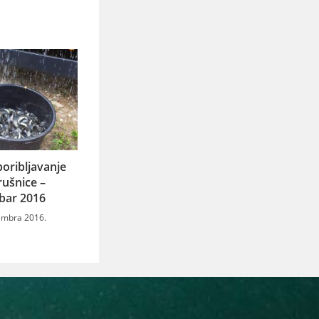
oribljavanje
rušnice –
bar 2016
embra 2016.