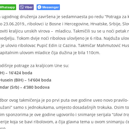
Whatsapp
Viber
Messenger
 ugodnog druženja završena je sedamnaesta po redu “Potraga za k
 23.06.2019., ribolovci iz Bosne i Hercegovine, Hrvatske, Srbije, Slov
oviti kraljicu unskih virova – mladicu. Takmičili su se u noći petak 
edjelju. Tokom dvije noći ribolova ulovljeno je 6 riba. Najduža ulovl
 je ulovio ribolovac Pupić Edin iz Cazina. Takmičar Mahmutović Hu
kapitalnim ulovom mladice čija dužina je bila 110cm.
odišnje potrage za kraljicom Une su:
iH) – 16'424 boda
usein (BiH) – 14'604 boda
andar (Srb) – 4'380 bodova
dbor ovog takmičenja je po prvi puta ove godine uveo novo pravilo-
oružani” samo s jednokukama, umjesto dosadašnjih trokuka. Osim t
im sponzorima je ove godine ugovorilo i snimanje serijala “
Ulovi tro
rije koja se bavi ribolovom, a čija glavna tema u ovom snimanju će
019.