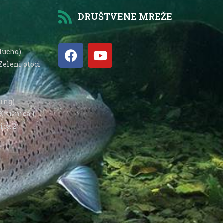
DRUŠTVENE MREŽE
Hucho)
Zeleni otoci
hing)
Krušnica 1
ica 2