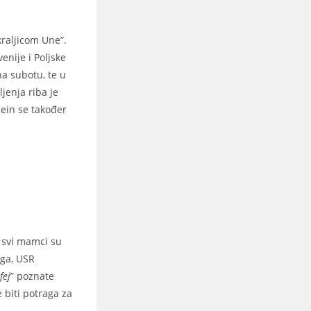
raljicom Une”.
enije i Poljske
na subotu, te u
jenja riba je
sein se također
 svi mamci su
oga, USR
fej
” poznate
 biti potraga za