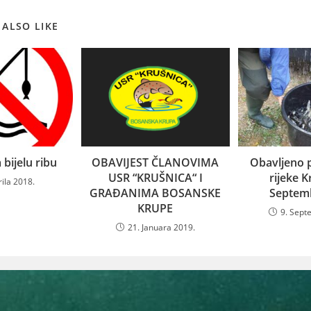
 ALSO LIKE
 bijelu ribu
OBAVIJEST ČLANOVIMA
Obavljeno p
USR “KRUŠNICA“ I
rijeke K
rila 2018.
GRAĐANIMA BOSANSKE
Septem
KRUPE
9. Sept
21. Januara 2019.