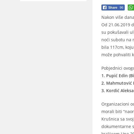
Share
96
Nakon više dana
Od 21.06.2019 do
su pokušavali ul
noći subotu na n
bila 117cm, koju
može pohvaliti 
Pobjednici ovog
1. Pupić Edin (B
2. Mahmutović H
3. Kordić Aleks
Organizacioni o
morali biti “na
Krušnica sa svoj
dokumentarne se
kraljicom Une 2