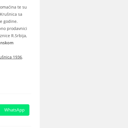
domaćina te su
 Krušnica sa
ne godine.
bno prodavnici
oznice R.Srbija,
inskom
ušnica 1936
.
WhatsApp