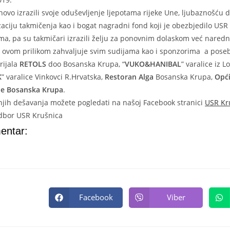
ovo izrazili svoje oduševljenje ljepotama rijeke Une, ljubaznošću 
zaciju takmičenja kao i bogat nagradni fond koji je obezbjedilo USR
ma, pa su takmičari izrazili želju za ponovnim dolaskom već nared
 ovom prilikom zahvaljuje svim sudijama kao i sponzorima a pose
rijala
RETOLS
doo Bosanska Krupa, “
VUKO&HANIBAL
” varalice iz L
K
” varalice Vinkovci R.Hrvatska,
Restoran Alga
Bosanska Krupa,
Opć
ne Bosanska Krupa
.
šnjih dešavanja možete pogledati na našoj Facebook stranici
USR Kr
dbor USR Krušnica
entar:
Facebook
Viber