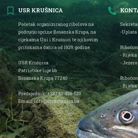
USR KRUŠNICA
KONT
Početak organiziranog ribolova na
Sekretar
području općine Bosanska Krupa, na
-Uplata
rijekama Uni i Krušnici te njihovim
pritokama datira od 1929. godine.
Ribočuva
- Rijeka
USR Krušnica
- Jezer
Patriotske lige bb
Bosanska Krupa 77240
Ribočuva
- Rijeka
Predsjednik: +387 61-458-520
Email: info@usrkrusnica.ba