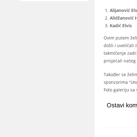
Alijanović El
Alidžanović 
Kadić Elvis
Ovim putem želi
došli i uveličali
takmičenje zadr
prisjećali našeg 
Također se želim
sponzorima “
Una
Foto galeriju sa
Ostavi kom