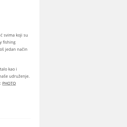
ć svima koji su
y fishing
oš jedan način
alo kao i
 naše udruženje.
k:
PHOTO