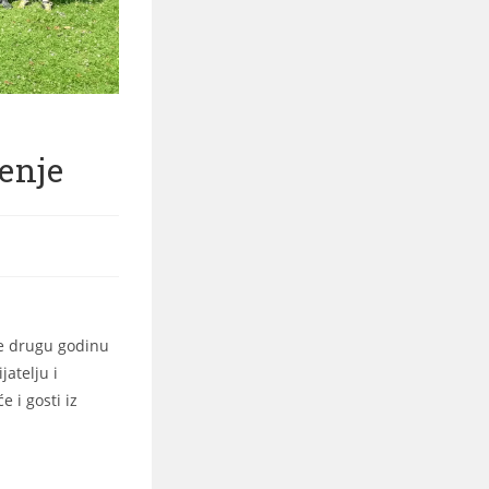
enje
je drugu godinu
atelju i
 i gosti iz