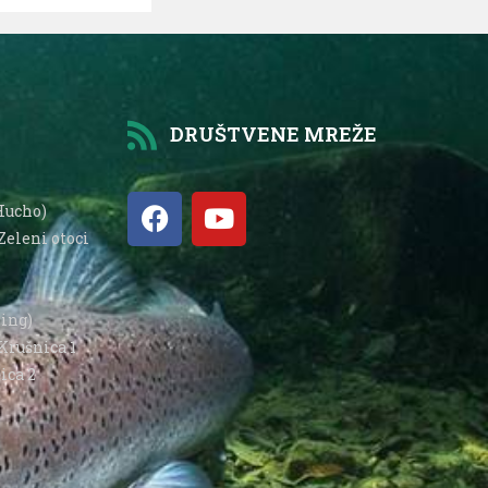
DRUŠTVENE MREŽE
Hucho)
Zeleni otoci
hing)
Krušnica 1
ica 2