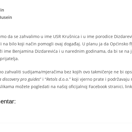
vin
Husein
mo da se zahvalimo u ime USR Krušnica i u ime porodice Dizdarevi
 ili na bilo koji način pomogli ovaj događaj. U planu ja da Općinsko fl
ži ime Benjamina Dizdarevića i u narednim godinama, da bi se na j
prijatelja.
o zahvaliti sudijama/mjeračima bez kojih ovo takmičenje ne bi opst
 discovery pro guides
” i “
Retols d.o.o.
” koji vjerno prate i podržavaju
 slikama možete pogledati na našoj oficijalnoj Facebook stranici, lin
entar: