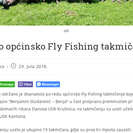
sdr
o općinsko Fly Fishing takmič
ca
29. Jula 2018.
hatsapp
Viber
Messenger
 održano je dvanaesto po redu općinsko Fly Fishing takmičenje ko
aziv “Benjamin Dizdarević – Benjo” u čast preprano preminulom prij
domaćih ribara članova USR Krušnica, na takmičenju su uzeli učešće
 USK Kantona.
nju uzelo je ukupno 19 takmičara, gdje su prva tri mjesta zauzeli: