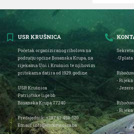
USR KRUŠNICA
KONT
Početak organiziranog ribolova na
Sekretar
području općine Bosanska Krupa, na
-Uplata
rijekama Uni i Krušnici te njihovim
pritokama datira od 1929. godine.
Ribočuva
- Rijeka
USR Krušnica
- Jezer
Patriotske lige bb
Bosanska Krupa 77240
Ribočuva
- Rijeka
Predsjednik: +387 61-458-520
Email: info@usrkrusnica.ba