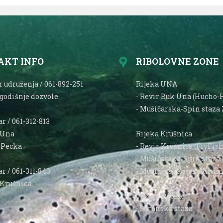
AKT INFO
RIBOLOVNE ZONE
 udruženja / 061-892-251
Rijeka UNA
 godišnje dozvole
- Revir Buk Una (Hucho-
- Mušičarska-Spin staza 
r / 061-312-813
 Una
Rijeka Krušnica
o Pecka
- Revir Krušnica (FlyFis
- Mušičarska-Spin staza 
r / 061-311-843
- Mušičarska staza Krušn
 Krušnica
Jezero Pecka
- Šaranska staza