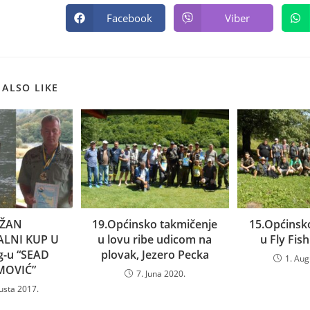
Facebook
Viber
 ALSO LIKE
ŽAN
19.Općinsko takmičenje
15.Općinsk
ALNI KUP U
u lovu ribe udicom na
u Fly Fis
ng-u “SEAD
plovak, Jezero Pecka
1. Aug
MOVIĆ”
7. Juna 2020.
usta 2017.