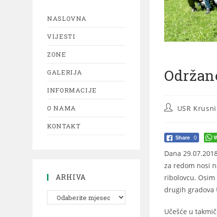
NASLOVNA
VIJESTI
ZONE
Održan
GALERIJA
INFORMACIJE
O NAMA
USR Krusni
KONTAKT
W
Share
0
Dana 29.07.2018
za redom nosi n
ARHIVA
ribolovcu. Osim 
drugih gradova
Učešće u takmiče