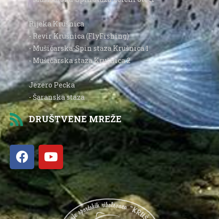
Rijeka Krušnica
- Revir Krušnica (FlyFishing)
- Mušičarska-Spin staza Krušnica 1
- Mušičarska staza Krušnica 2
Jezero Pecka
- Šaranska staza
DRUŠTVENE MREŽE