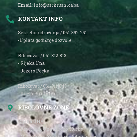
Email: info@usrkrusnica.ba
KONTAKT INFO
Sekretar udruženja / 061-892-251
-Uplata godišnje dozvole
Ribočuvar / 061-312-813
- Rijeka Una
- Jezero Pecka
Ribočuvar / 061-311-843
- Rijeka Krušnica
RIBOLOVNE ZONE
Rijeka UNA
- Revir Buk Una (Hucho-Hucho)
- Mušičarska-Spin staza Zeleni otoci