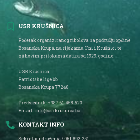
USR KRUŠNICA
Početak organiziranog ribolova na području općine
Bosanska Krupa, na rijekama Uni i Krušnici te
njihovim pritokama datira od 1929. godine.
USR Krušnica
Patriotske lige bb
Bosanska Krupa 77240
Predsjednik: +387 61-458-520
Email: info@usrkrusnica.ba
KONTAKT INFO
Sekretar udruženja / 061-892-251