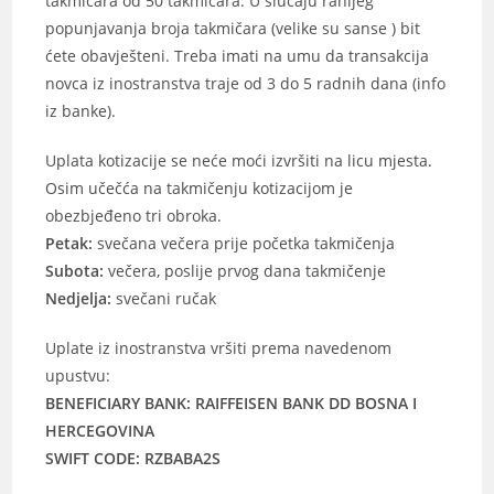
takmičara od 50 takmičara. U slučaju ranijeg
popunjavanja broja takmičara (velike su sanse ) bit
ćete obavješteni. Treba imati na umu da transakcija
novca iz inostranstva traje od 3 do 5 radnih dana (info
iz banke).
Uplata kotizacije se neće moći izvršiti na licu mjesta.
Osim učečća na takmičenju kotizacijom je
obezbjeđeno tri obroka.
Petak:
svečana večera prije početka takmičenja
Subota:
večera, poslije prvog dana takmičenje
Nedjelja:
svečani ručak
Uplate iz inostranstva vršiti prema navedenom
upustvu:
BENEFICIARY BANK: RAIFFEISEN BANK DD BOSNA I
HERCEGOVINA
SWIFT CODE: RZBABA2S