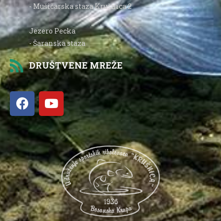
- Mušičarska staza Krušnica 2
Jezero Pecka
- Šaranska staza
DRUŠTVENE MREŽE