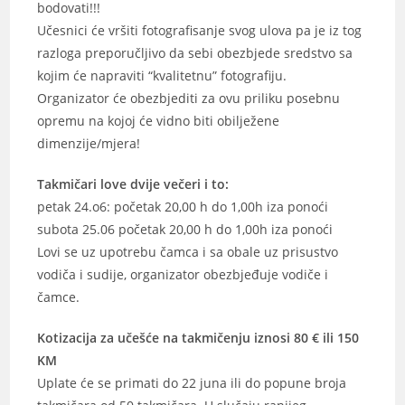
bodovati!!!
Učesnici će vršiti fotografisanje svog ulova pa je iz tog
razloga preporučljivo da sebi obezbjede sredstvo sa
kojim će napraviti “kvalitetnu” fotografiju.
Organizator će obezbjediti za ovu priliku posebnu
opremu na kojoj će vidno biti obilježene
dimenzije/mjera!
Takmičari love dvije večeri i to:
petak 24.o6: početak 20,00 h do 1,00h iza ponoći
subota 25.06 početak 20,00 h do 1,00h iza ponoći
Lovi se uz upotrebu čamca i sa obale uz prisustvo
vodiča i sudije, organizator obezbjeđuje vodiče i
čamce.
Kotizacija za učešće na takmičenju iznosi 80 € ili 150
KM
Uplate će se primati do 22 juna ili do popune broja