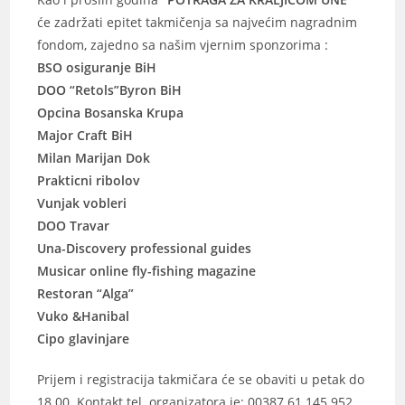
će zadržati epitet takmičenja sa najvećim nagradnim
fondom, zajedno sa našim vjernim sponzorima :
BSO osiguranje BiH
DOO “Retols”Byron BiH
Opcina Bosanska Krupa
Major Craft BiH
Milan Marijan Dok
Prakticni ribolov
Vunjak vobleri
DOO Travar
Una-Discovery professional guides
Musicar online fly-fishing magazine
Restoran “Alga”
Vuko &Hanibal
Cipo glavinjare
Prijem i registracija takmičara će se obaviti u petak do
18.00. Kontakt tel. organizatora je: 00387 61 145 952