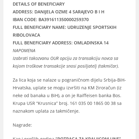
DETAILS OF BENEFICIARY
ADDRESS: DANIJELA OZME 4 SARAJEVO B I H
IBAN CODE: BA391611350000259370
FULL BENEFICIARY NAME: UDRUZENJE SPORTSKIH
RIBOLOVACA
FULL BENEFICIARY ADDRESS: OMLADINSKA 14
NAPOMENA
Izabrati takozvanu OUR opciju za transakciju novca sa
kojom troškove transakcije snosi posiljatelj (takmičar).
Za lica koja se nalaze u pograničnom dijelu Srbija-BiH-
Hrvatska, uplate se mogu izvršiti na KM žiroračun (iz
neke od banaka u BiH), a on je Raiffeisen banka Bos.
Krupa USR “Krusnica” broj. 161 035 00 1865 00 38 sa
naznakom uplata za takmičenje.
Nagrade:
Kao i prošlih godina
“POTRAGA ZA KRALJICOM UNE”