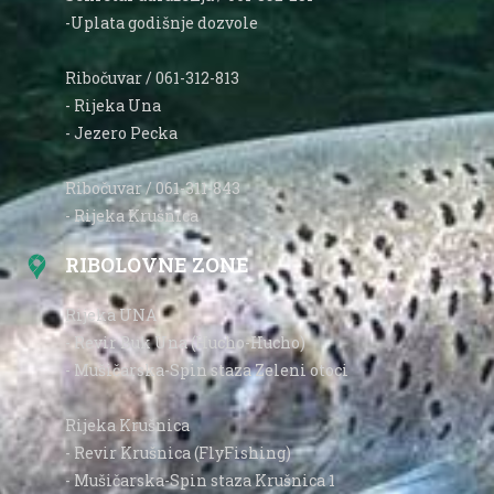
-Uplata godišnje dozvole
Ribočuvar / 061-312-813
- Rijeka Una
- Jezero Pecka
Ribočuvar / 061-311-843
- Rijeka Krušnica
RIBOLOVNE ZONE
Rijeka UNA
- Revir Buk Una (Hucho-Hucho)
- Mušičarska-Spin staza Zeleni otoci
Rijeka Krušnica
- Revir Krušnica (FlyFishing)
- Mušičarska-Spin staza Krušnica 1