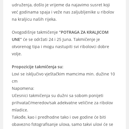
udruženja, došlo je vrijeme da najavimo susret koji
već godinama spaja i veže nas zaljubljenike u ribolov
na kraljicu naših rijeka.
Ovogodišnje takmičenje
“POTRAGA ZA KRALJICOM
UNE”
će se održati 24 i 25 Juna. Takmičenje je
otvorenog tipa i mogu nastupiti svi ribolovci dobre
volje.
Propozicije takmičenja su:
Lovi se isključivo vještačkim mamcima min. dužine 10
cm
Napomena:
Učesnici takmičenja su dužni sa sobom ponijeti
prihvatač/meredov/sak adekvatne veličine za ribolov
mladice.
Takođe, kao i predhodne tako i ove godine će biti
obavezno fotografisanje ulova, samo takvi ulovi će se