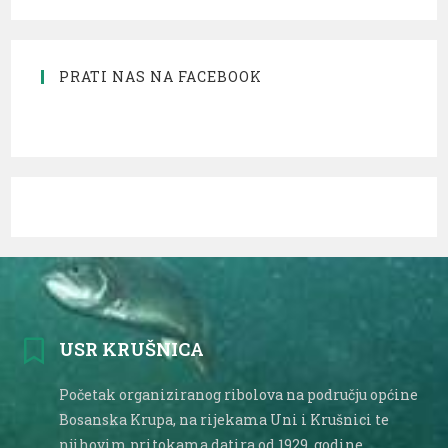
PRATI NAS NA FACEBOOK
USR KRUŠNICA
Početak organiziranog ribolova na području općine
Bosanska Krupa, na rijekama Uni i Krušnici te
njihovim pritokama datira od 1929. godine.