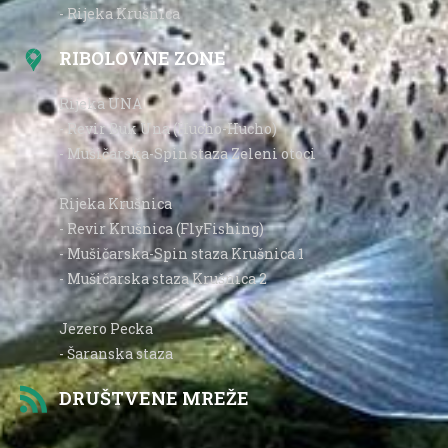
- Rijeka Krušnica
RIBOLOVNE ZONE
Rijeka UNA
- Revir Buk Una (Hucho-Hucho)
- Mušičarska-Spin staza Zeleni otoci
Rijeka Krušnica
- Revir Krušnica (FlyFishing)
- Mušičarska-Spin staza Krušnica 1
- Mušičarska staza Krušnica 2
Jezero Pecka
- Šaranska staza
DRUŠTVENE MREŽE