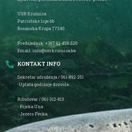
USR Krušnica
Patriotske lige bb
Bosanska Krupa 77240
Predsjednik: +387 61-458-520
Email: info@usrkrusnica.ba
KONTAKT INFO
Sekretar udruženja / 061-892-251
-Uplata godišnje dozvole
Ribočuvar / 061-312-813
- Rijeka Una
- Jezero Pecka
Ribočuvar / 061-311-843