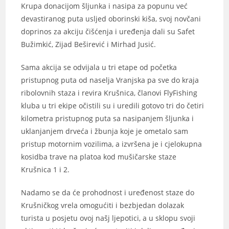
Krupa donacijom šljunka i nasipa za popunu već
devastiranog puta usljed oborinski kiša, svoj novčani
doprinos za akciju čišćenja i uređenja dali su Safet
Bužimkić, Zijad Beširević i Mirhad Jusić.
Sama akcija se odvijala u tri etape od početka
pristupnog puta od naselja Vranjska pa sve do kraja
ribolovnih staza i revira Krušnica, članovi FlyFishing
kluba u tri ekipe očistili su i uredili gotovo tri do četiri
kilometra pristupnog puta sa nasipanjem šljunka i
uklanjanjem drveća i žbunja koje je ometalo sam
pristup motornim vozilima, a izvršena je i cjelokupna
kosidba trave na platoa kod mušičarske staze
Krušnica 1 i 2.
Nadamo se da će prohodnost i uređenost staze do
Krušničkog vrela omogućiti i bezbjedan dolazak
turista u posjetu ovoj našj ljepotici, a u sklopu svoji